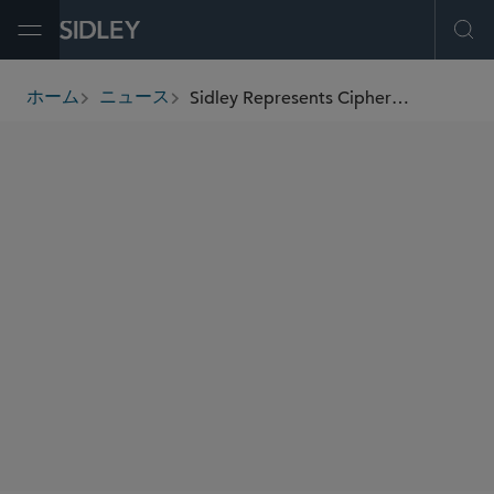
Open Menu
Ope
Sidley Represents Cipher Mining in Its Upsized Offering of US$1.3 Billion Aggregate Principal Amount of Convertible Senior Notes and Related Capped Call Transactions
ホーム
ニュース
breadcrumbs