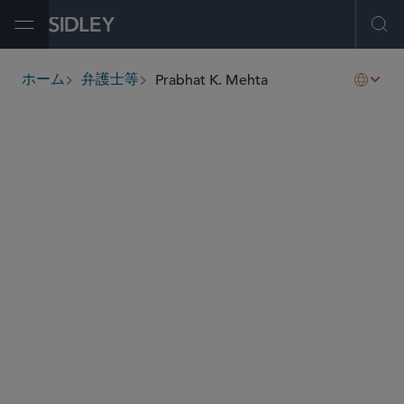
Open Menu
Ope
Prabhat K. Mehta
ホーム
弁護士等
breadcrumbs
pmehta
@sidley.com
キャピタル・マーケッツ
M＆A
プライベート エクイティ