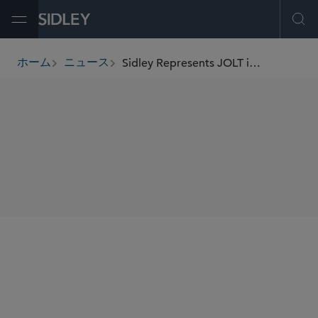
Open Menu
Ope
Sidley Represents JOLT in its Agreement to Acquire Assets from Volta Media Network
ホーム
ニュース
breadcrumbs
SHARE