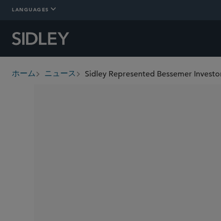
LANGUAGES
Sidley Represented Bessemer Investo
ホーム
ニュース
breadcrumbs