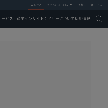
ニュース
社会への取り組み
卒業生
オフィス
サービス・産業
インサイト
シドリーについて
採用情報
Open
SHARE