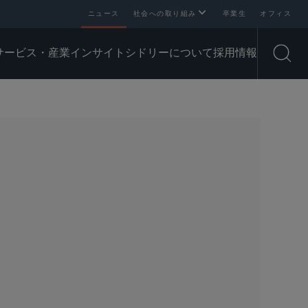
ニュース
社会への取り組み
卒業生
オフィス
サービス・産業
インサイト
シドリーについて
採用情報
Open
SHARE