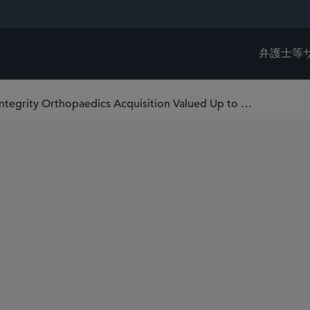
弁護士等
Sidley Represents Smith+Nephew in Integrity Orthopaedics Acquisition Valued Up to US$450 Million