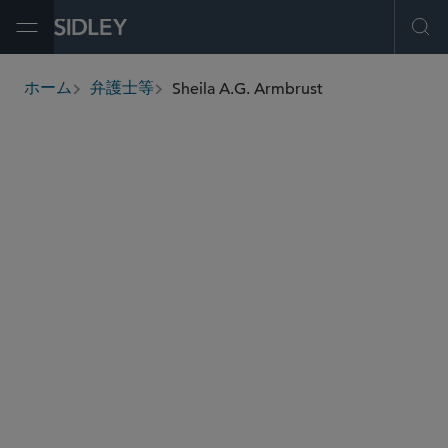
Open Menu
Ope
Sheila A.G. Armbrust
ホーム
弁護士等
breadcrumbs
sarmbrust
@sidley.com