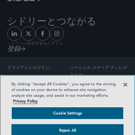
シドリーとつながる
シドリーの最新情報を入手する
登録
クライアントログイン
ソーシャル メディア ディレク
トリー
サイトマップ
By clicking “Accept All Cookies”, you agree to the storing
ご連絡先
of cookies on your device to enhance site navigation,
弁護士の広告
analyze site usage, and assist in our marketing efforts.
賞の方法論
Privacy Policy
プライバシー方針
医療保険プランの透明性
Cookie Settings
利用規約
Cookie Settings
Reject All