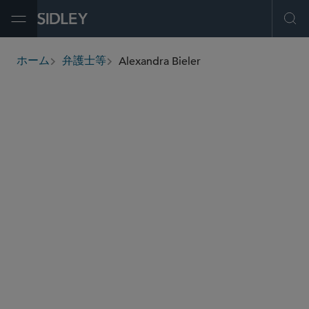
Open Menu
Ope
Alexandra Bieler
ホーム
弁護士等
breadcrumbs
abieler
@sidley.com
独占禁止法・競争法
商取引に関する訴訟及び紛争処理
証券株主訴訟