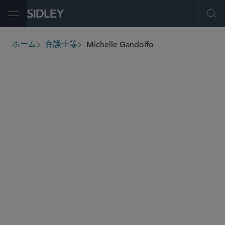
Open Menu
Ope
Michelle Gandolfo
ホーム
弁護士等
breadcrumbs
mgandolfo
@sidley.com
食品・医薬品・医療機器関連の規制業務
ライフサイエンス
ホワイトカラーの弁護と捜査