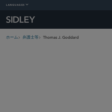
LANGUAGES
Thomas J. Goddard
ホーム
弁護士等
breadcrumbs
tgoddard
@sidley.com