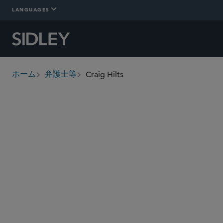
LANGUAGES
Craig Hilts
ホーム
弁護士等
breadcrumbs
craig.hilts
@sidley.com