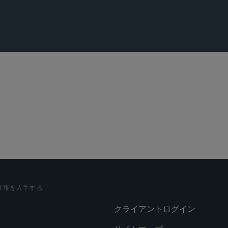
, “Why This Hair-Loss Biotech Is Killing It,”
The Wall Street Jo
情報を入手する
クライアントログイン