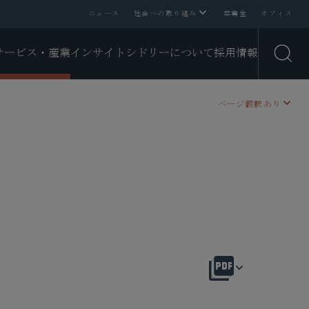
ニュース
社会への取り組み
卒業生
オフィス
サービス・産業
インサイト
シドリーについて
採用情報
Open
ページ翻訳あり