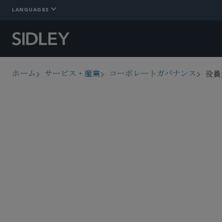
LANGUAGES
役員
ホーム
サービス・産業
コーポレートガバナンス
breadcrumbs
概要
Who We Are