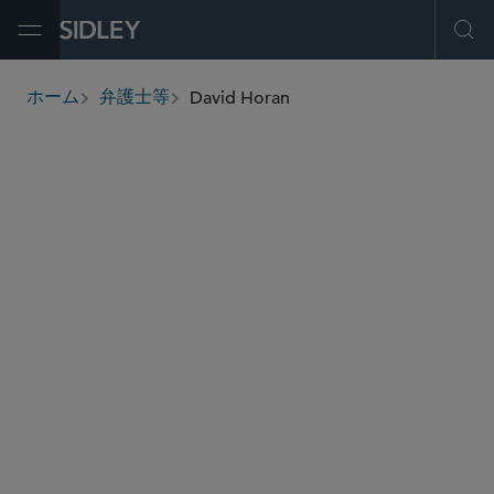
Open Menu
Ope
David Horan
ホーム
弁護士等
breadcrumbs
david.horan
@sidley.com
M＆A
不動産