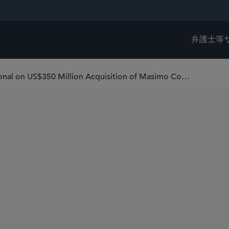
弁護士等
Sidley Represents HARMAN International on US$350 Million Acquisition of Masimo Corporation’s Sound United Consumer Audio Business