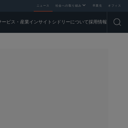
ニュース
社会への取り組み
卒業生
オフィス
サービス・産業
インサイト
シドリーについて
採用情報
Open
SHARE