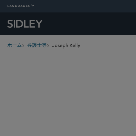
LANGUAGES
Joseph Kelly
ホーム
弁護士等
breadcrumbs
jkelly
@sidley.com