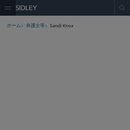
Open Menu
Ope
Sandi Knox
ホーム
弁護士等
breadcrumbs
sknox
@sidley.com
新興企業・ベンチャーキャピタル
代替エネルギー
バイオテクノロジー