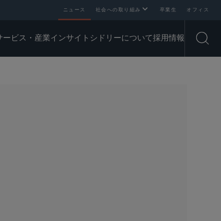
ニュース
社会への取り組み
卒業生
オフィス
サービス・産業
インサイト
シドリーについて
採用情報
Open
SHARE