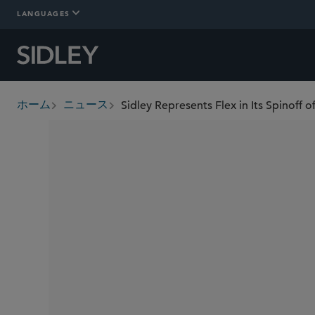
LANGUAGES
Sidley Represents Flex in Its Spinoff 
ホーム
ニュース
breadcrumbs