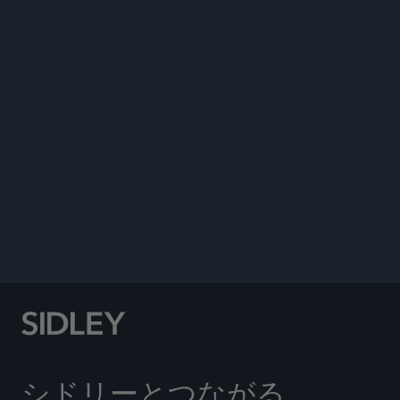
Actions Laws and Regulations 2024
, 16th Edition,
International Comparative Legal Guide, 2023.
Co-author, “Determining Necessity of
Discretionary Distributions,”
Wealth Management
,
June 17, 2020.
Co-author, “Making a Federal Case Out of Trustee
Termination,”
Wealth Management
, March 3, 2020.
Co-author, “The Perils of Failing to Follow the
Trust Instrument,”
Wealth Management
,
November 20, 2019.
シドリーとつながる