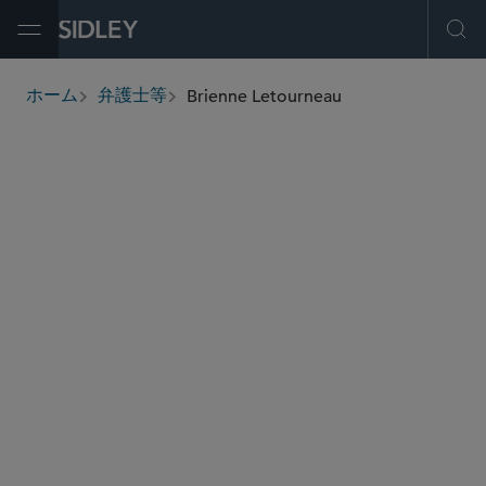
Open Menu
Ope
Brienne Letourneau
ホーム
弁護士等
breadcrumbs
bletourneau
@sidley.com
商取引に関する訴訟及び紛争処理
集団訴訟
米国従業員退職所得保証法（ERISA法）訴訟