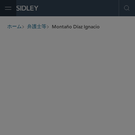
Open Menu
Ope
Montaño Díaz Ignacio
ホーム
弁護士等
breadcrumbs
ignacio.montanodiaz
@sidley.com
独占禁止法・競争法