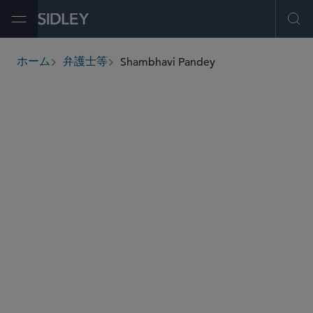
Open Menu
Ope
Shambhavi Pandey
ホーム
弁護士等
breadcrumbs
spandey
@sidley.com
グローバル 仲裁・貿易・アドボカシー