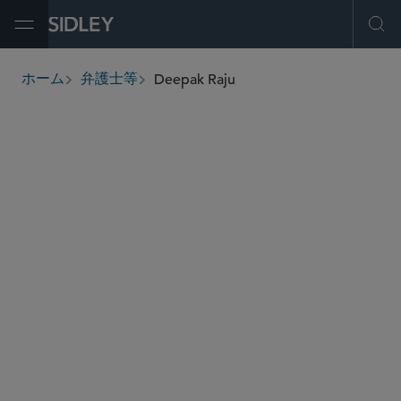
Open Menu
Ope
Deepak Raju
ホーム
弁護士等
breadcrumbs
deepak.raju
@sidley.com
グローバル 仲裁・貿易・アドボカシー