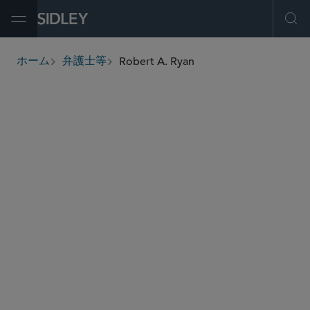
Open Menu
Ope
Robert A. Ryan
ホーム
弁護士等
breadcrumbs
rryan
@sidley.com
キャピタル・マーケッツ
証券規制と証券エンフォースメント