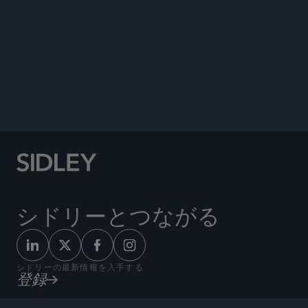
著書
イベント
ニュース
Co-author, “Preparing Your 2022 Form 10-K: A
Summary of Recent Key Disclosure
Developments, Priorities, and Trends,” Sidley
Update, January 13, 2023.
シドリーとつながる
シドリーの最新情報を入手する
登録