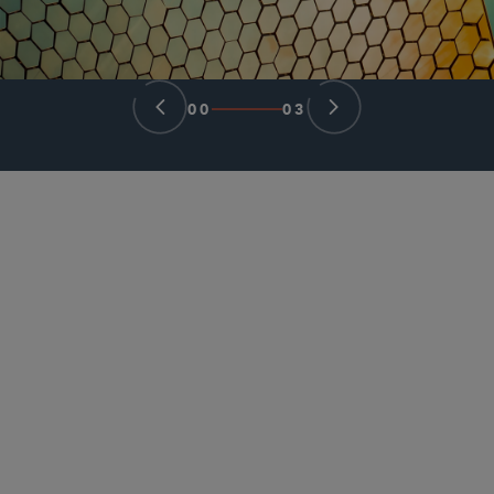
00
03
パートナー
Charlie Wilson
charlie.wilson
@sidley.com