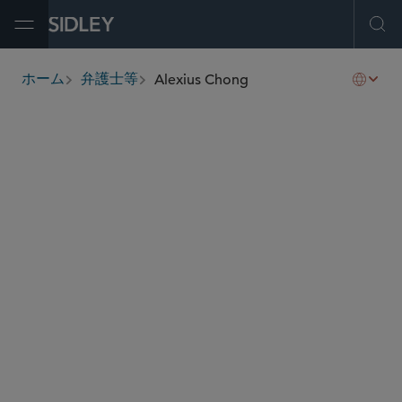
Open Menu
Ope
Alexius Chong
ホーム
弁護士等
breadcrumbs
alexius.chong
@sidley.com
キャピタル・マーケッツ
グローバル ファイナンス