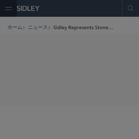
Open Menu
Ope
Sidley Represents Stonepeak on Its US$1.3 Billion Investment Into Princeton Digital Group
ホーム
ニュース
breadcrumbs
SHARE