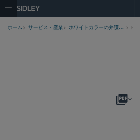
Open Menu
Healthcare Providers Crisis Management and Strategic Response
ホーム
サービス・産業
ホワイトカラーの弁護と捜査
breadcrumbs
概要