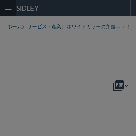
Open Menu
Toxic Tort Crisis Management and Strategic Response
ホーム
サービス・産業
ホワイトカラーの弁護と捜査
breadcrumbs
概要