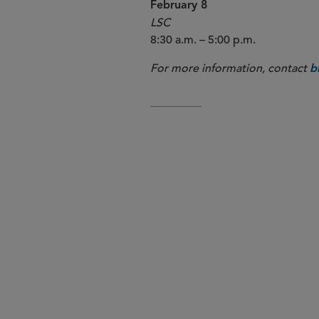
February 8
LSC
8:30 a.m. – 5:00 p.m.
For more information, contact
b
LSC SELECTED SPEAKERS
Jerome De Barros
Anthony Rodiadis