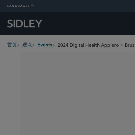
LANGUAGES
2024 Digital Health App’ero + Bruss
首页
观点
Events
breadcrumbs