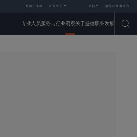
新闻/ 成就
企业文化
前职员
盛德律师事务所
专业人员
服务与行业
洞察
关于盛德
职业发展
Open
SHARE