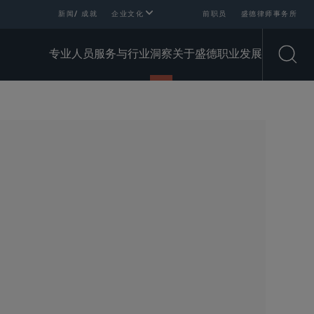
新闻/ 成就
企业文化
前职员
盛德律师事务所
专业人员
服务与行业
洞察
关于盛德
职业发展
Open
SHARE