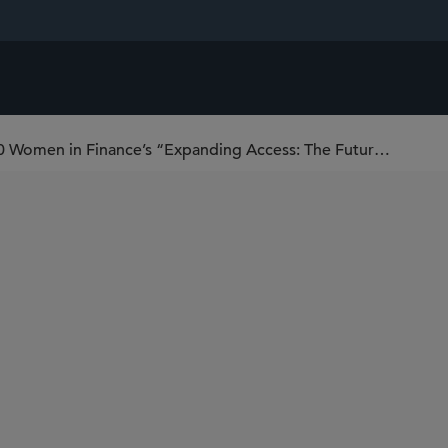
Elizabeth Shea Fries to Speak at 100 Women in Finance’s “Expanding Access: The Future of Private Markets” Panel