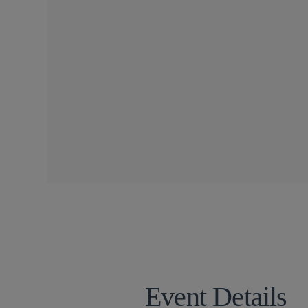
SIDLEY SPEAKERS
Elizabeth Shea Fries
Event Details