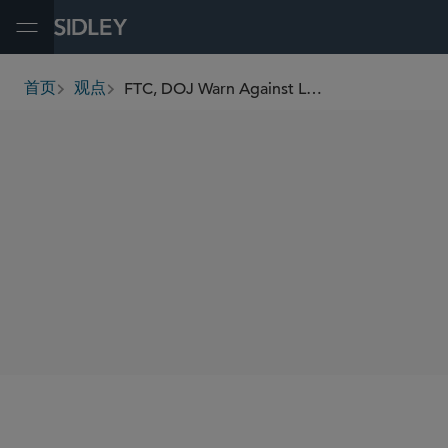
Open Menu
FTC, DOJ Warn Against Labor Market Collusion; FTC Issues Warning Letters on Unsupported COVID-19 Health Claims
首页
观点
breadcrumbs
SHARE