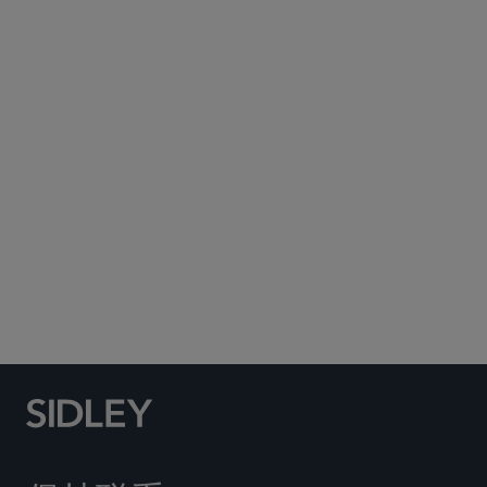
Subscribe to Sidley Publications
Social Media Directory