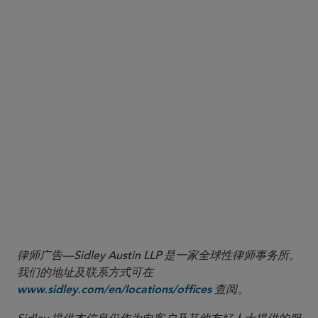
https://www.justice.gov/atr/joint-
antitrust-statement-regarding-covid-19
3
https://www.ftc.gov/news-
events/blogs/business-blog/2020/03/ftc-fda-warn-
companies-making-coronavirus-claims
4
https://www.ftc.gov/news-events/media-
resources/truth-advertising/health-claims
律师广告—Sidley Austin LLP 是一家全球性律师事务所。
我们的地址及联系方式可在
查阅。
www.sidley.com/en/locations/offices