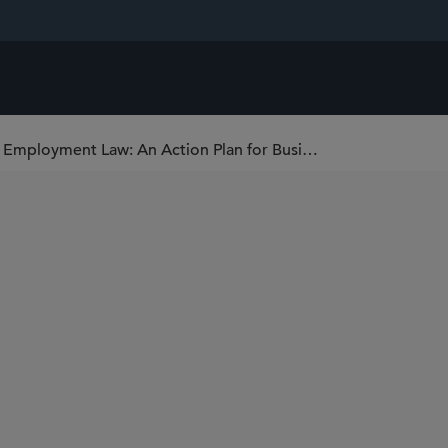
COVID-19 – Return to the Workplace and UK Employment Law: An Action Plan for Businesses