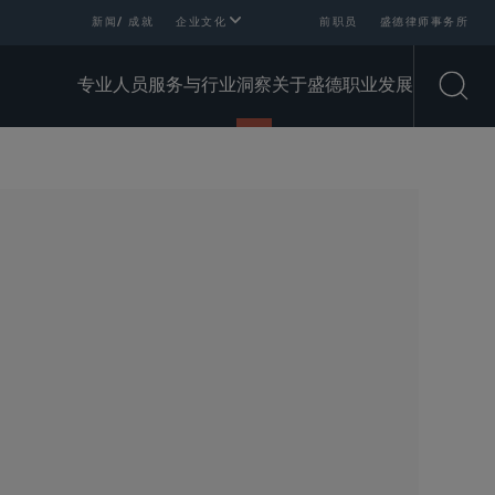
新闻/ 成就
企业文化
前职员
盛德律师事务所
专业人员
服务与行业
洞察
关于盛德
职业发展
Open
SHARE