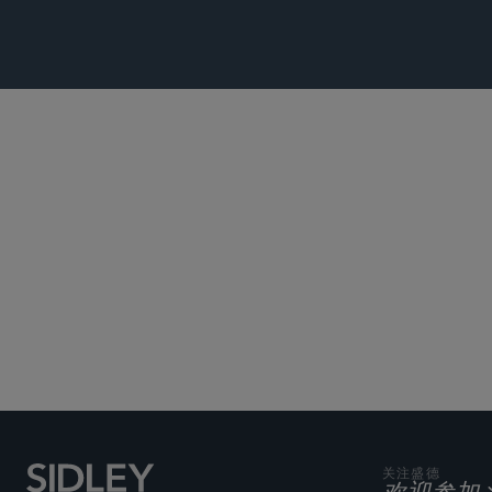
Subscribe to Sidley Pub
关注盛德