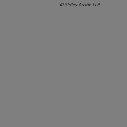
© Sidley Austin LLP
*Only admitted to practice in Scotland. Not ad
伦敦