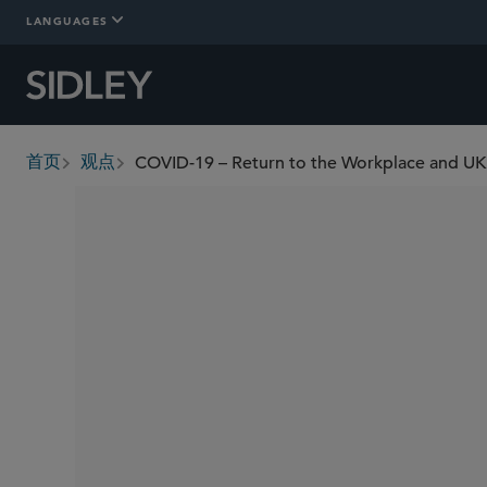
LANGUAGES
首页
观点
breadcrumbs