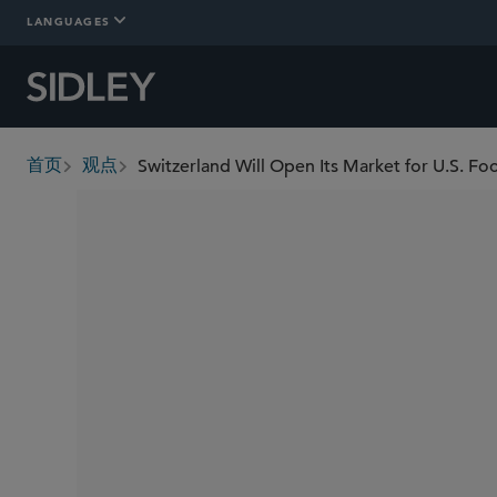
LANGUAGES
首页
观点
breadcrumbs