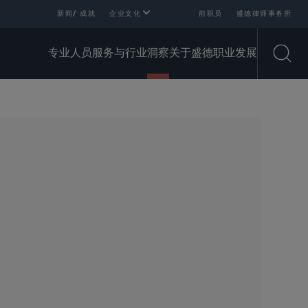
新闻/ 成就
企业文化
前职员
盛德律师事务所
专业人员
服务与行业
洞察
关于盛德
职业发展
Open
SHARE