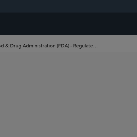
Switzerland Will Open Its Market for U.S. Food & Drug Administration (FDA) - Regulated Medical Devices