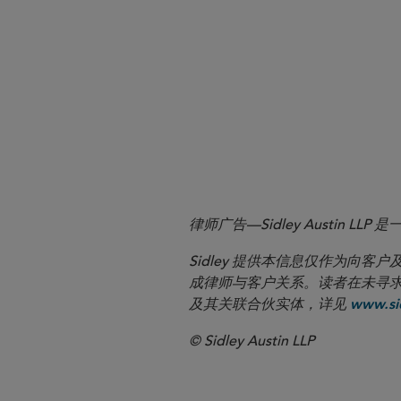
律师广告—Sidley Austin
Sidley 提供本信息仅作为
成律师与客户关系。读者在未寻求专业顾问意
及其关联合伙实体，详见
www.sid
© Sidley Austin LLP