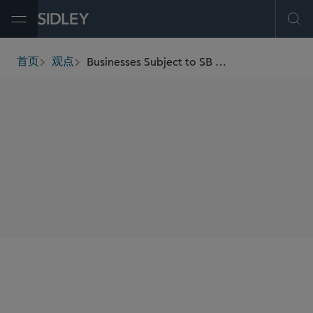
Open Menu
Ope
Businesses Subject to SB 54 Must Join the California Producer Responsibility Organization by July 1, 2024
首页
观点
breadcrumbs
SHARE