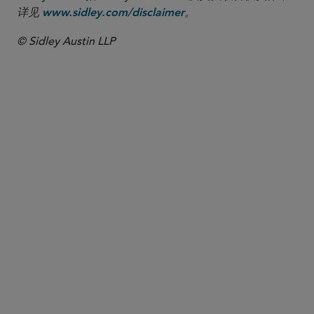
详见
。
www.sidley.com/disclaimer
© Sidley Austin LLP
合伙人律师
Maureen F. Gorsen
maureen.gorsen
@sidley.com