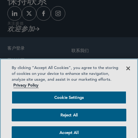
保持联系
关注盛德
欢迎参加
客户登录
联系我们
网站地图
奖励方式
By clicking “Accept All Cookies”, you agree to the storing
律师广告
of cookies on your device to enhance site navigation,
医疗计划透明度
analyze site usage, and assist in our marketing efforts.
隐私政策
Privacy Policy
沪ICP备19003131号-1
条款及细则
Cookie Settings
Cookie Settings
社交媒体目录
Reject All
©2026 SIDLEY AUSTIN LLP
Accept All