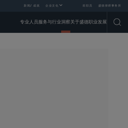
新闻/ 成就
企业文化
前职员
盛德律师事务所
专业人员
服务与行业
洞察
关于盛德
职业发展
Open
SHARE