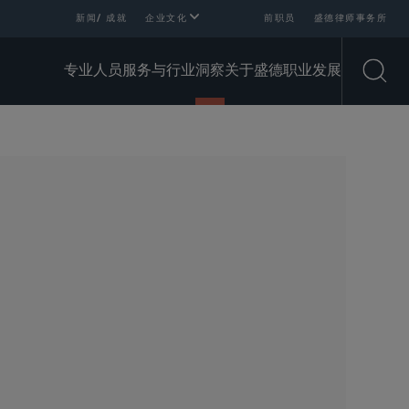
新闻/ 成就
企业文化
前职员
盛德律师事务所
专业人员
服务与行业
洞察
关于盛德
职业发展
Open
SHARE