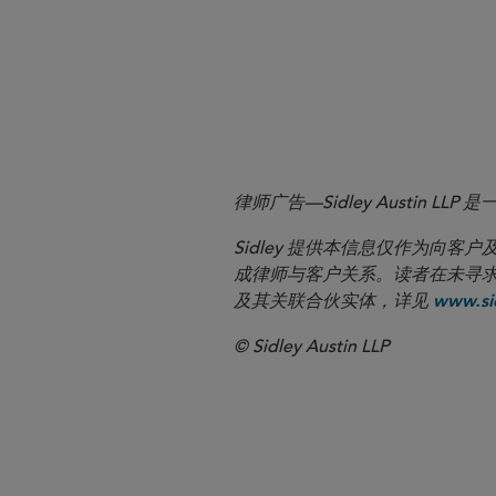
§ 205.300).
5
Id.
6
Id.
律师广告—Sidley Austin
Sidley 提供本信息仅作为
成律师与客户关系。读者在未寻求专业顾问意
及其关联合伙实体，详见
www.sid
© Sidley Austin LLP