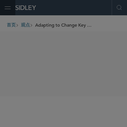
Open Menu
Ope
Adapting to Change Key Compliance Risks Under the Revised EU Pharmacovigilance Rules
首页
观点
breadcrumbs
SHARE