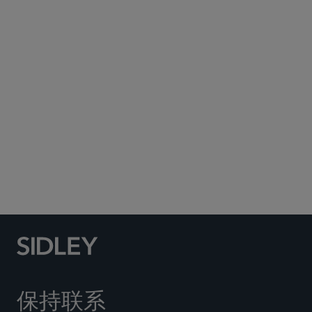
Subscribe to Sidley Publications
Social Media Directory
保持联系