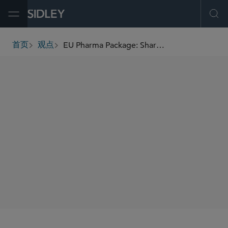
Open Menu
Ope
EU Pharma Package: Sharp New Tools With Limited Protections
首页
观点
breadcrumbs
AUTHORS
Maarten Meulenbelt
Josefine Sommer
Anne Robert
Dr. Chris Boyle
Dr. Alix Vermulst
SHARE