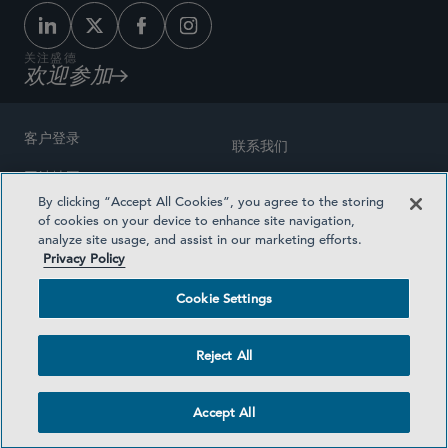
关注盛德
欢迎参加
客户登录
联系我们
网站地图
奖励方式
By clicking “Accept All Cookies”, you agree to the storing
律师广告
of cookies on your device to enhance site navigation,
医疗计划透明度
analyze site usage, and assist in our marketing efforts.
隐私政策
Privacy Policy
沪ICP备19003131号-1
条款及细则
Cookie Settings
Cookie Settings
社交媒体目录
Reject All
©2026 SIDLEY AUSTIN LLP
Accept All