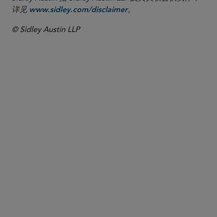
详见
。
www.sidley.com/disclaimer
© Sidley Austin LLP
合伙人律师
Maarten Meulenbelt
mmeulenbelt
@sidley.com