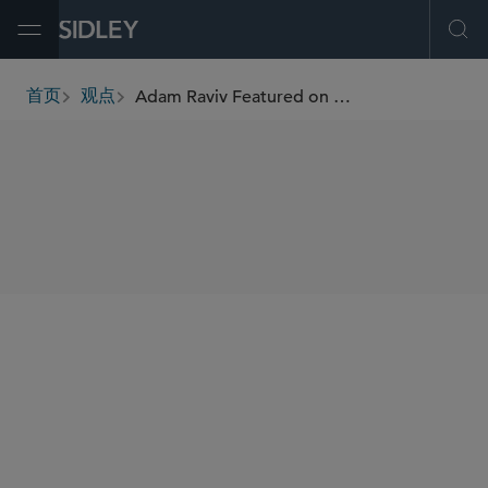
Open Menu
Ope
Adam Raviv Featured on Disruption Drive Podcast
首页
观点
breadcrumbs
SHARE