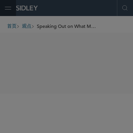
Open Menu
Ope
Speaking Out on What Matters
首页
观点
breadcrumbs
AUTHORS
Holly J. Gregory
SHARE