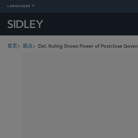
LANGUAGES
首页
观点
breadcrumbs