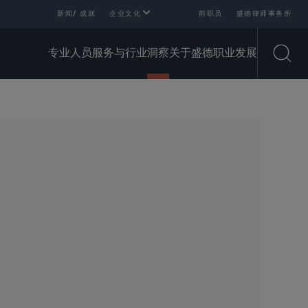
新闻/ 成就
企业文化
前职员
盛德律师事务所
专业人员
服务与行业
洞察
关于盛德
职业发展
Open
SHARE