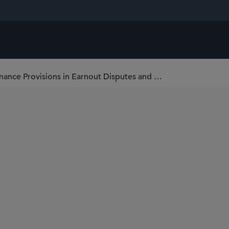
Del. Ruling Shows Power of Postclose Governance Provisions in Earnout Disputes and Generative AI Risk