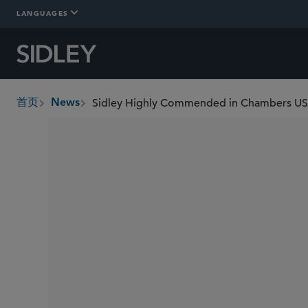
LANGUAGES
Sidley Highly Commended in Chambers USA
首页
News
breadcrumbs