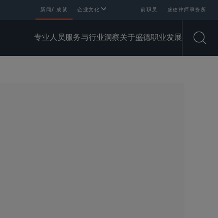
新闻/ 成就
企业文化
前职员
盛德律师事务所
专业人员
服务与行业
洞察
关于盛德
职业发展
Open
SHARE