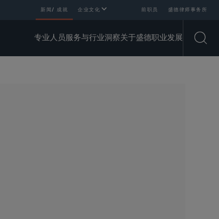
新闻/ 成就
企业文化
前职员
盛德律师事务所
专业人员
服务与行业
洞察
关于盛德
职业发展
Open
SHARE