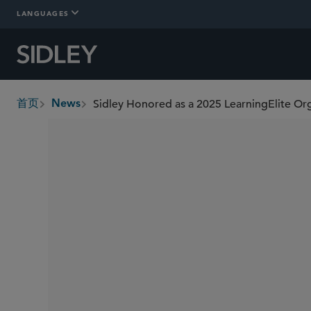
LANGUAGES
Sidley Honored as a 2025 LearningElite Org
首页
News
breadcrumbs