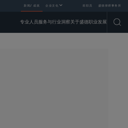
新闻/ 成就
企业文化
前职员
盛德律师事务所
专业人员
服务与行业
洞察
关于盛德
职业发展
Open
SHARE