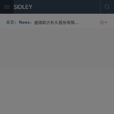
Open Menu
Ope
盛德助力长久股份有限公司于香港联交所主板成功上市
首页
News
breadcrumbs
SHARE