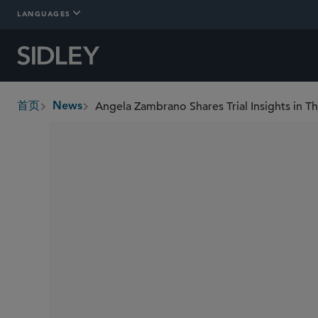
LANGUAGES
Angela Zambrano Shares Trial Insights in T
首页
News
breadcrumbs