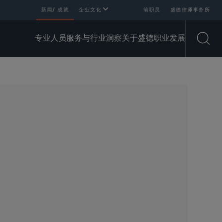
新闻/ 成就
企业文化
前职员
盛德律师事务所
专业人员
服务与行业
洞察
关于盛德
职业发展
Open
SHARE