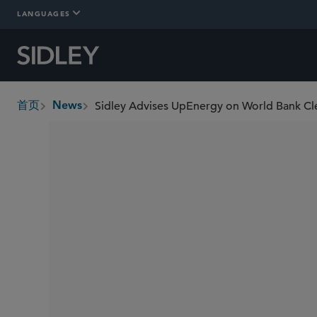
LANGUAGES
Sidley Advises UpEnergy on World Bank 
首页
News
breadcrumbs