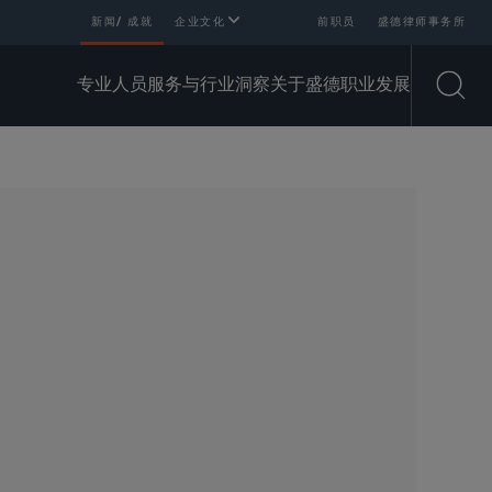
新闻/ 成就
企业文化
前职员
盛德律师事务所
专业人员
服务与行业
洞察
关于盛德
职业发展
Open
SHARE