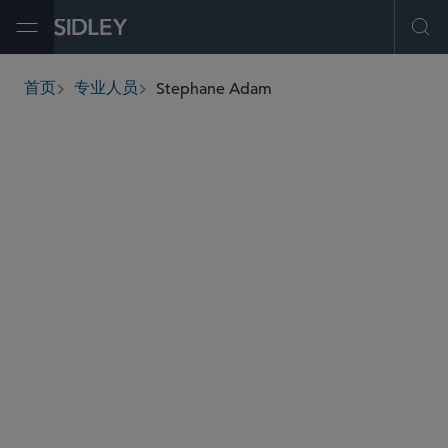
Open Menu
Ope
Stephane Adam
首页
专业人员
breadcrumbs
sadam
@sidley.com
商业诉讼及争议
产品责任和大规模侵权行为