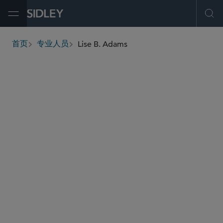
Open Menu
Ope
Lise B. Adams
首页
专业人员
breadcrumbs
ladams
@sidley.com