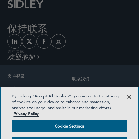
保持联系
关注盛德
欢迎参加
客户登录
联系我们
网站地图
奖励方式
By clicking “Accept All Cookies”, you agree to the storing
律师广告
of cookies on your device to enhance site navigation,
医疗计划透明度
analyze site usage, and assist in our marketing efforts.
隐私政策
Privacy Policy
沪ICP备19003131号-1
条款及细则
Cookie Settings
Cookie Settings
社交媒体目录