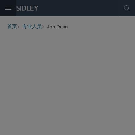
Open Menu
Ope
Jon Dean
首页
专业人员
breadcrumbs
jon.dean
@sidley.com
商业诉讼及争议
虚假申报法案
知识产权诉讼