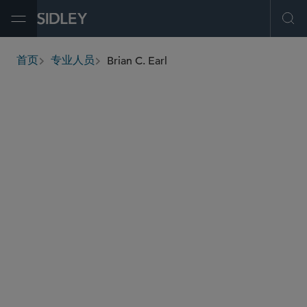
Open Menu
Ope
Brian C. Earl
首页
专业人员
breadcrumbs
bearl
@sidley.com
商业诉讼及争议
白领犯罪辩护及调查