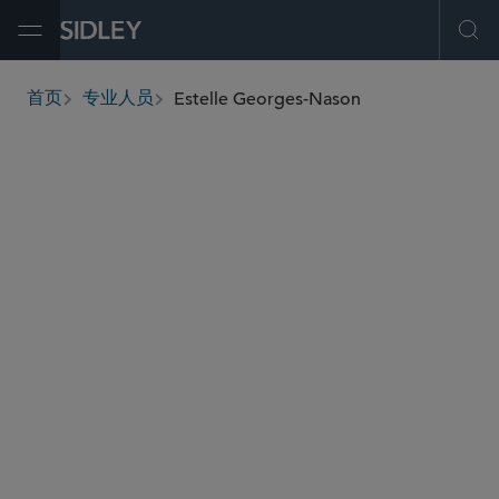
Open Menu
Ope
Estelle Georges-Nason
首页
专业人员
breadcrumbs
egeorgesnason
@sidley.com
反垄断/竞争法
商业诉讼及争议