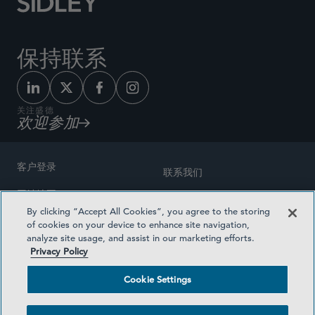
保持联系
关注盛德
欢迎参加
客户登录
联系我们
网站地图
奖励方式
By clicking “Accept All Cookies”, you agree to the storing
律师广告
of cookies on your device to enhance site navigation,
医疗计划透明度
analyze site usage, and assist in our marketing efforts.
隐私政策
Privacy Policy
沪ICP备19003131号-1
条款及细则
Cookie Settings
Cookie Settings
社交媒体目录